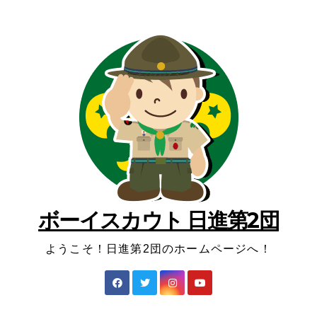
コ
ン
テ
ン
ツ
へ
ス
キ
ッ
プ
ボーイスカウト 日進第2団
ようこそ！日進第2団のホームページへ！