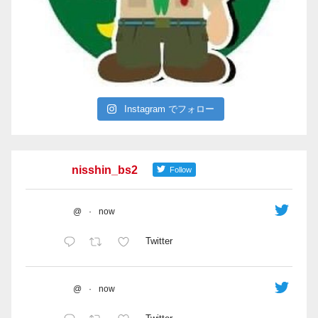
Instagram でフォロー
nisshin_bs2
Follow
@
·
now
Twitter
@
·
now