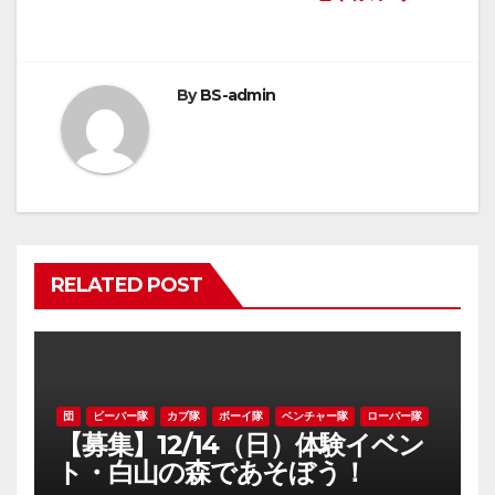
稿
ナ
By
BS-admin
ビ
ゲ
ー
シ
RELATED POST
ョ
ン
団
ビーバー隊
カブ隊
ボーイ隊
ベンチャー隊
ローバー隊
【募集】12/14（日）体験イベン
ト・白山の森であそぼう！