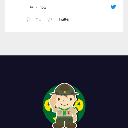
@
·
now
Twitter