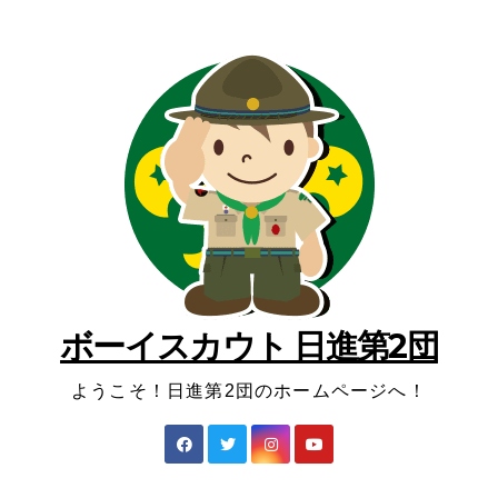
コ
ン
テ
ン
ツ
へ
ス
キ
ッ
プ
ボーイスカウト 日進第2団
ようこそ！日進第2団のホームページへ！