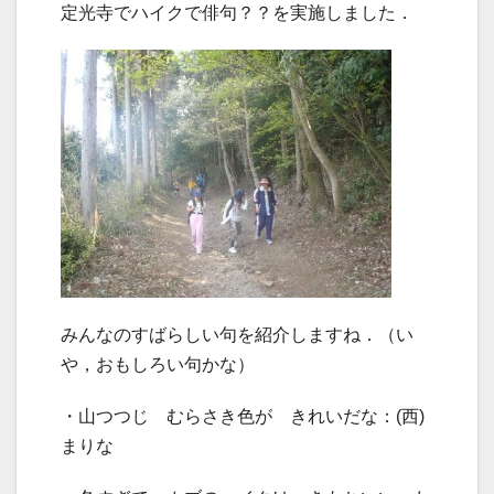
定光寺でハイクで俳句？？を実施しました．
みんなのすばらしい句を紹介しますね．（い
や，おもしろい句かな）
・山つつじ むらさき色が きれいだな：(西)
まりな