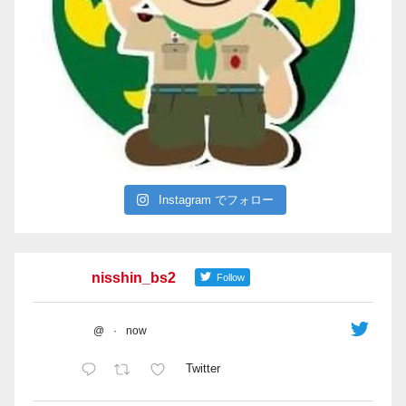
Instagram でフォロー
nisshin_bs2
Follow
@
·
now
Twitter