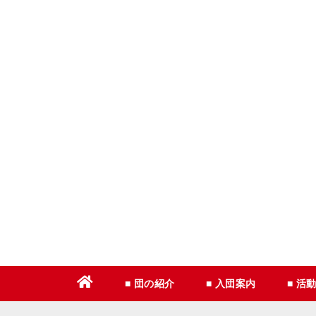
コ
ン
テ
ン
ツ
へ
ス
キ
ッ
プ
■ 団の紹介
■ 入団案内
■ 活