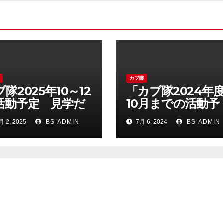
隊
カブ隊
隊2025年10～12
「カブ隊2024年
活動予定 見学だ
10月までの活動予
でも歓迎です♪
定」 見学だけで
月 2, 2025
BS-ADMIN
7月 6, 2024
BS-ADMIN
歓迎です♪
。