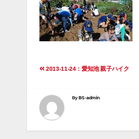
投
2013-11-24：愛知池 親子ハイク
稿
ナ
By
BS-admin
ビ
ゲ
ー