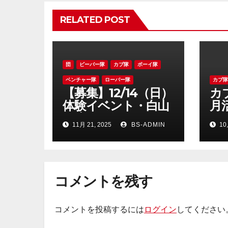
シ
RELATED POST
ョ
ン
団
ビーバー隊
カブ隊
ボーイ隊
ベンチャー隊
ローバー隊
カブ
【募集】12/14（日）
カブ
体験イベント・白山
月
の森であそぼう！
け
11月 21, 2025
BS-ADMIN
10
コメントを残す
コメントを投稿するには
ログイン
してください