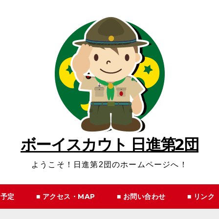
ボーイスカウト 日進第2団
ようこそ！日進第2団のホームページへ！
動予定
■ アクセス・MAP
■ お問い合わせ
■ リンク