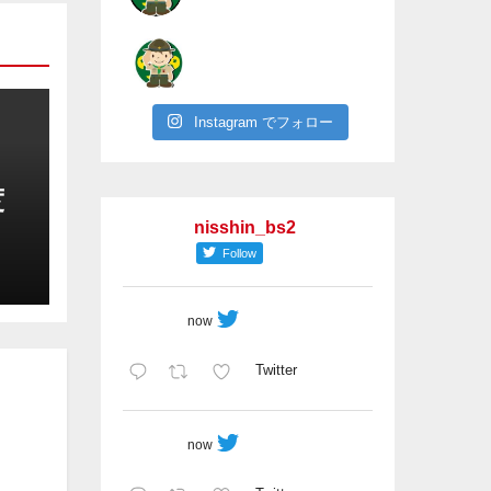
Instagram でフォロー
度
nisshin_bs2
も
Follow
now
Twitter
now