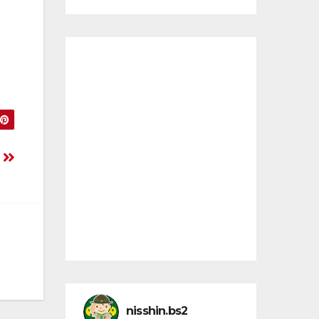
育
nisshin.bs2