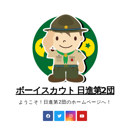
コ
ン
テ
ン
ツ
へ
ス
キ
ッ
プ
ボーイスカウト 日進第2団
ようこそ！日進第2団のホームページへ！