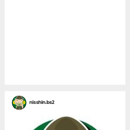
nisshin.bs2