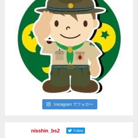
Instagram でフォロー
nisshin_bs2
Follow