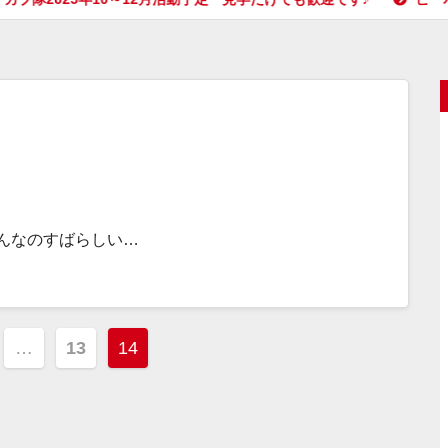
んなのすばらしい…
…
13
14