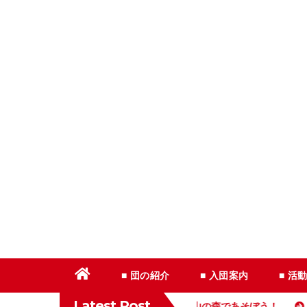
コ
ン
テ
ン
ツ
へ
ス
キ
ッ
プ
■ 団の紹介
■ 入団案内
■ 活
Latest Post
【募集】12/14（日）体験イベント・白山の森であそぼう！
カ