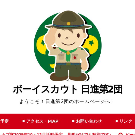
ボーイスカウト 日進第2団
ようこそ！日進第2団のホームページへ！
動予定
■ アクセス・MAP
■ お問い合わせ
■ リンク
ブ隊2025年10～12月活動予定 見学だけでも歓迎です♪
ビーバー