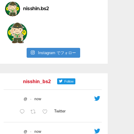
nisshin.bs2
Instagram でフォロー
nisshin_bs2
Follow
@
·
now
Twitter
@
·
now