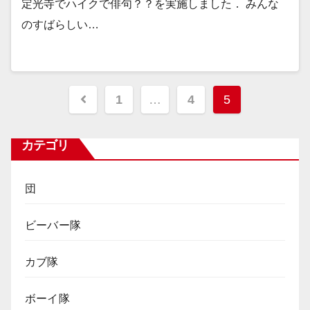
定光寺でハイクで俳句？？を実施しました． みんな
のすばらしい…
投
1
…
4
5
稿
カテゴリ
ナ
ビ
団
ゲ
ビーバー隊
ー
カブ隊
シ
ョ
ボーイ隊