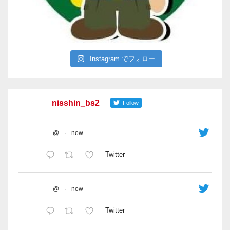
Instagram でフォロー
nisshin_bs2
Follow
@
·
now
Twitter
@
·
now
Twitter