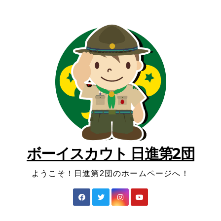
コ
ン
テ
ン
ツ
へ
ス
キ
ッ
プ
ボーイスカウト 日進第2団
ようこそ！日進第2団のホームページへ！